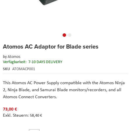
Skip
Atomos AC Adaptor for Blade series
to
the
by
Atomos
beginning
Verfügbarkeit:
7-10 DAYS DELIVERY
of
the
SKU
ATOMACP001
images
gallery
This Atomos AC Power Supply compatible with the Atomos Ninja
2, Ninja Blade, and Samurai Blade monitors/recorders, and all
Atomos Connect Converters.
73,00 €
58,40 €