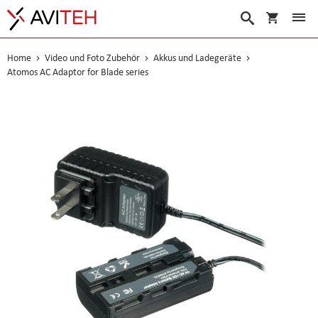
Warenko
Suche
Home
Video und Foto Zubehör
Akkus und Ladegeräte
Atomos AC Adaptor for Blade series
Skip
to
the
end
of
the
images
gallery