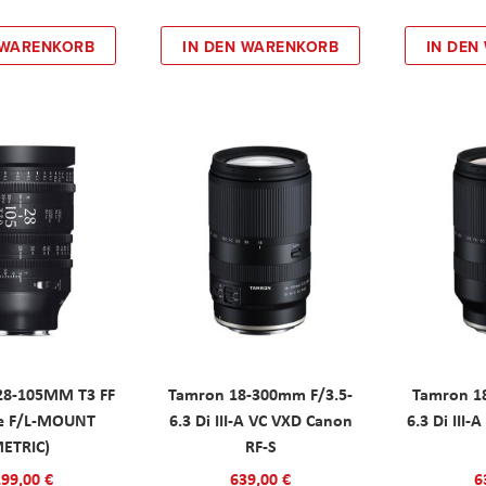
 WARENKORB
IN DEN WARENKORB
IN DEN
28-105MM T3 FF
Tamron 18-300mm F/3.5-
Tamron 1
ne F/L-MOUNT
6.3 Di III-A VC VXD Canon
6.3 Di III
METRIC)
RF-S
299,00 €
639,00 €
6