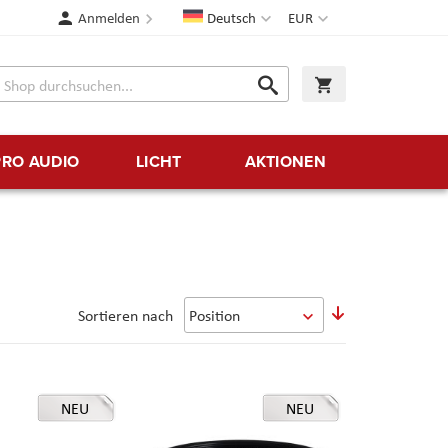
Sprache
Währung
Anmelden
Deutsch
EUR
Suche
Warenkorb
Suche
PRO AUDIO
LICHT
AKTIONEN
In
Sortieren nach
absteigender
Reihenfolge
NEU
NEU