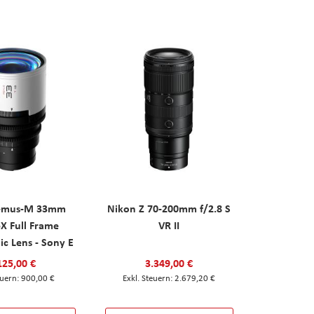
Remus-M 33mm
Nikon Z 70-200mm f/2.8 S
5X Full Frame
VR II
c Lens - Sony E
125,00 €
3.349,00 €
900,00 €
2.679,20 €