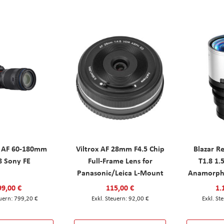
 AF 60-180mm
Viltrox AF 28mm F4.5 Chip
Blazar 
8 Sony FE
Full-Frame Lens for
T1.8 1.
Panasonic/Leica L-Mount
Anamorphi
99,00 €
115,00 €
1.
799,20 €
92,00 €