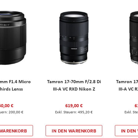
8mm F1.4 Micro
Tamron 17-70mm F/2.8 Di
Tamron 17
hirds Lenss
III-A VC RXD Nikon Z
III-A VC 
50,00 €
619,00 €
6
200,00 €
495,20 €
 WARENKORB
IN DEN WARENKORB
IN DEN