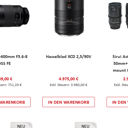
-400mm F5.6-8
Hasselblad XCD 2,5/90V
Sirui As
SS FE
50mm+
mount N
39,00 €
4.975,00 €
2.
751,20 €
3.980,00 €
 WARENKORB
IN DEN WARENKORB
IN DEN
NEU
NEU