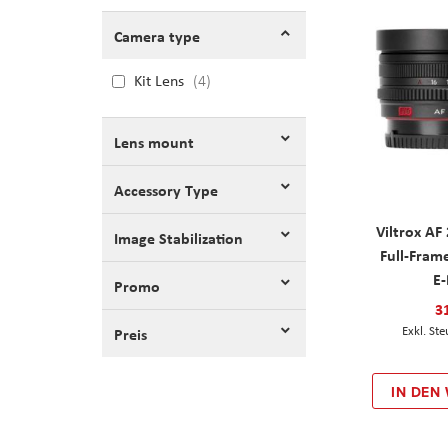
Camera type
Kit Lens
4
Lens mount
Accessory Type
Viltrox A
Image Stabilization
Full-Fram
E
Promo
3
Preis
IN DEN