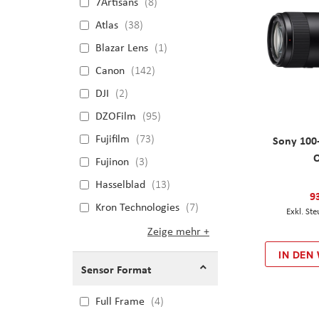
7Artisans
8
Atlas
38
Blazar Lens
1
Canon
142
DJI
2
DZOFilm
95
Fujifilm
73
Sony 100
O
Fujinon
3
Hasselblad
13
9
Kron Technologies
7
Zeige mehr
IN DEN
Sensor Format
Full Frame
4