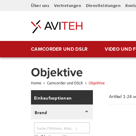
Direkt
Über uns
Vertretungen
Dienstleistungen
Kont
zum
Inhalt
CAMCORDER UND DSLR
VIDEO UND 
Objektive
Home
Camcorder und DSLR
Objektive
Artikel
1
-
24
v
Einkaufsoptionen
Brand