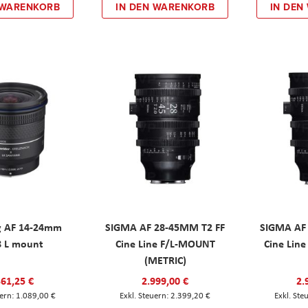
 WARENKORB
IN DEN WARENKORB
IN DEN
 AF 14-24mm
SIGMA AF 28-45MM T2 FF
SIGMA AF
8 L mount
Cine Line F/L-MOUNT
Cine Line
(METRIC)
361,25 €
2.999,00 €
2.
1.089,00 €
2.399,20 €