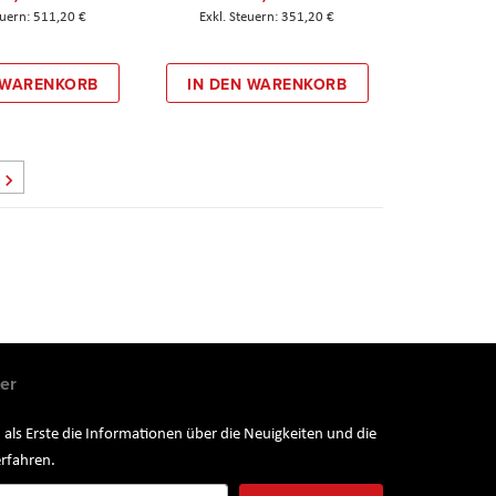
511,20 €
351,20 €
 WARENKORB
IN DEN WARENKORB
Seite
Weiter
er
 als Erste die Informationen über die Neuigkeiten und die
rfahren.
ung