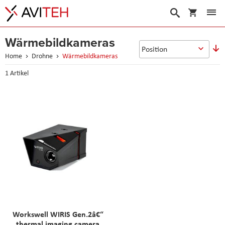
Warenko
Suche
Wärmebildkameras
In
a
Home
Drohne
Wärmebildkameras
R
1
Artikel
Workswell WIRIS Gen.2â€“
thermal imaging camera