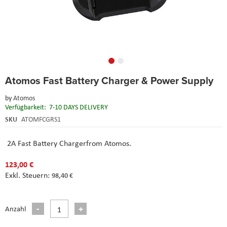
Skip
Atomos Fast Battery Charger & Power Supply
to
the
by
Atomos
beginning
Verfügbarkeit:
7-10 DAYS DELIVERY
of
the
SKU
ATOMFCGRS1
images
gallery
2A Fast Battery Charger
from
Atomos.
123,00 €
98,40 €
Anzahl