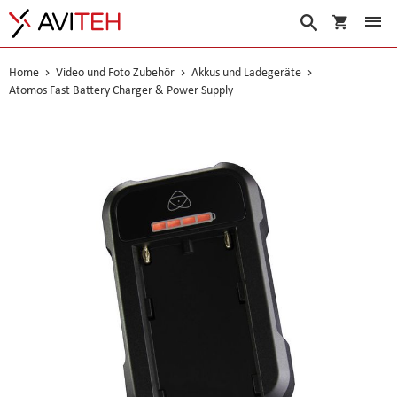
Warenko
Suche
Home
Video und Foto Zubehör
Akkus und Ladegeräte
Atomos Fast Battery Charger & Power Supply
Skip
to
the
end
of
the
images
gallery