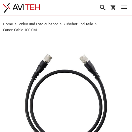
Warenko
Suche
Home
Video und Foto Zubehör
Zubehör und Teile
Canon Cable 100 CM
Skip
to
the
end
of
the
images
gallery