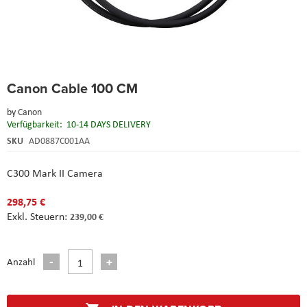
Skip
Canon Cable 100 CM
to
the
by
Canon
beginning
Verfügbarkeit:
10-14 DAYS DELIVERY
of
the
SKU
AD0887C001AA
images
gallery
C300 Mark II Camera
298,75 €
239,00 €
Anzahl