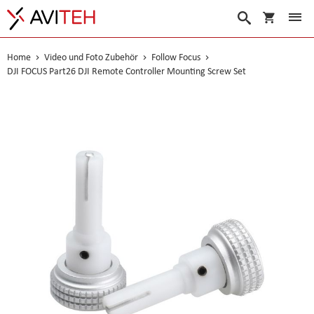
Warenko
Suche
Home
Video und Foto Zubehör
Follow Focus
DJI FOCUS Part26 DJI Remote Controller Mounting Screw Set
Skip
to
the
end
of
the
images
gallery