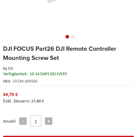
Skip
DJI FOCUS Part26 DJI Remote Controller
to
the
Mounting Screw Set
beginning
of
by
DJI
the
Verfügbarkeit:
10-14 DAYS DELIVERY
images
SKU
CP.ZM.000505
gallery
34,75 €
27,80 €
Anzahl