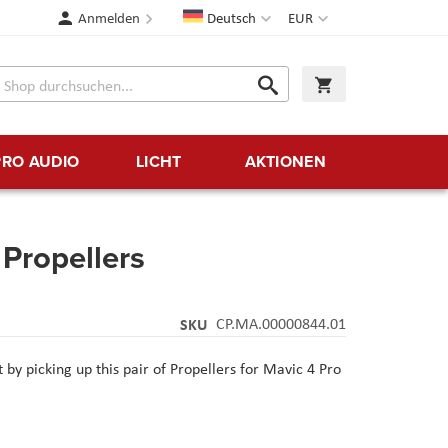
Sprache
Währung
Anmelden
Deutsch
EUR
Suche
Warenkorb
Suche
PRO AUDIO
LICHT
AKTIONEN
 Propellers
SKU
CP.MA.00000844.01
 by picking up this pair of Propellers for Mavic 4 Pro