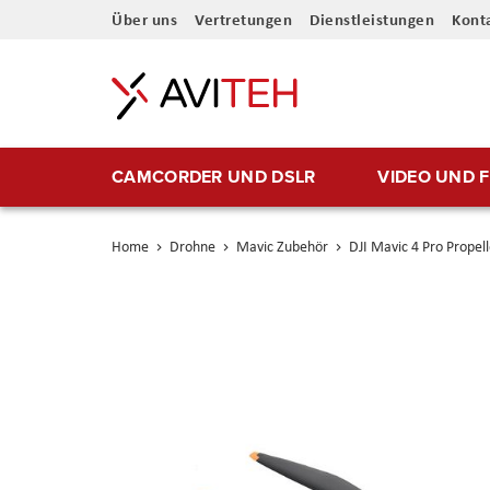
Direkt
Über uns
Vertretungen
Dienstleistungen
Kont
zum
Inhalt
CAMCORDER UND DSLR
VIDEO UND 
Home
Drohne
Mavic Zubehör
DJI Mavic 4 Pro Propell
Skip
to
the
end
of
the
images
gallery