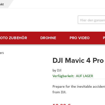
akt
FOTO ZUBEHÖR
DROHNE
PRO VIDEO
ers
DJI Mavic 4 Pro
by
DJI
Verfügbarkeit:
AUF LAGER
Prepare for the inevitable accident
from DJI.