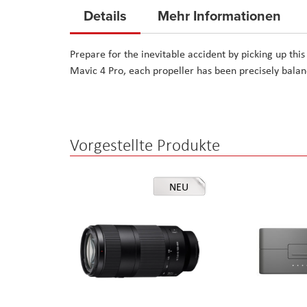
to
Details
Mehr Informationen
the
beginning
Prepare for the inevitable accident by picking up this
of
Mavic 4 Pro, each propeller has been precisely bal
the
images
gallery
Vorgestellte Produkte
NEU