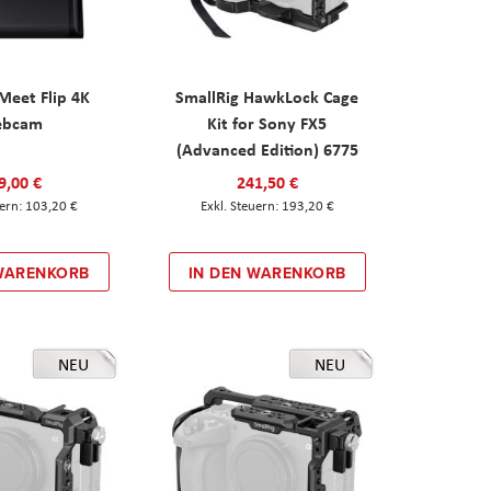
eet Flip 4K
SmallRig HawkLock Cage
ebcam
Kit for Sony FX5
(Advanced Edition) 6775
9,00 €
241,50 €
103,20 €
193,20 €
 WARENKORB
IN DEN WARENKORB
NEU
NEU