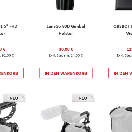
T1 5" FHD
LensGo 80D Gimbal
OBSBOT M
tor
Holster
W
0 €
30,00 €
12
92,00 €
24,00 €
RENKORB
IN DEN WARENKORB
IN DEN
NEU
NEU