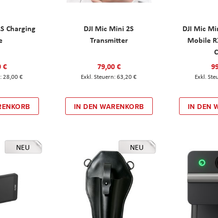
2S Charging
DJI Mic Mini 2S
DJI Mic Mi
e
Transmitter
Mobile R
C
0 €
79,00 €
99
28,00 €
63,20 €
RENKORB
IN DEN WARENKORB
IN DEN
NEU
NEU