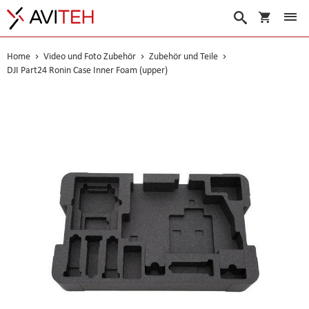
Warenko
Suche
Home
Video und Foto Zubehör
Zubehör und Teile
DJI Part24 Ronin Case Inner Foam (upper)
Skip
to
the
end
of
the
images
gallery