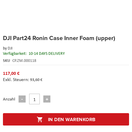
Skip
DJI Part24 Ronin Case Inner Foam (upper)
to
the
by
DJI
beginning
Verfügbarkeit:
10-14 DAYS DELIVERY
of
the
SKU
CP.ZM.000118
images
gallery
117,00 €
93,60 €
Anzahl
IN DEN WARENKORB