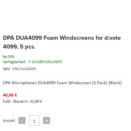
Skip
DPA DUA4099 Foam Windscreens for d:vote
to
the
4099, 5 pcs.
beginning
of
by
DPA
the
Verfügbarkeit:
7-10 DAYS DELIVERY
images
SKU
DPA-DUA4099
gallery
DPA Microphones DUA4099 Foam Windscreen (5 Pack) [Black]
40,00 €
32,00 €
Anzahl