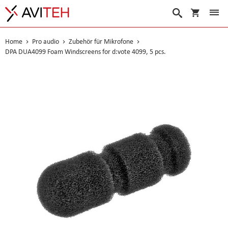
Warenko
Suche
Home
Pro audio
Zubehör für Mikrofone
DPA DUA4099 Foam Windscreens for d:vote 4099, 5 pcs.
Skip
to
the
end
of
the
images
gallery