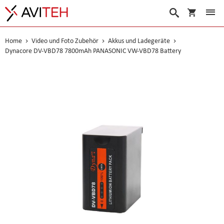
Warenko
Suche
Home
Video und Foto Zubehör
Akkus und Ladegeräte
Dynacore DV-VBD78 7800mAh PANASONIC VW-VBD78 Battery
Skip
to
the
end
of
the
images
gallery