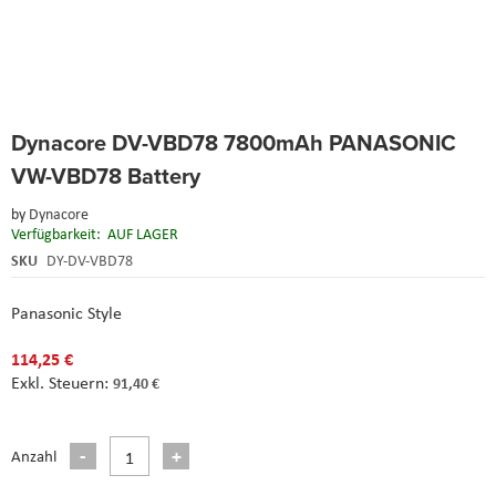
Skip
Dynacore DV-VBD78 7800mAh PANASONIC
to
the
VW-VBD78 Battery
beginning
of
by
Dynacore
the
Verfügbarkeit:
AUF LAGER
images
SKU
DY-DV-VBD78
gallery
Panasonic Style
114,25 €
91,40 €
Anzahl