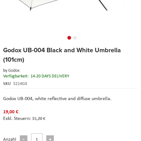
Skip
Godox UB-004 Black and White Umbrella
to
the
(101cm)
beginning
of
by
Godox
the
Verfügbarkeit:
14-20 DAYS DELIVERY
images
SKU
5214GX
gallery
Godox UB-004, white reflective and diffuse umbrella.
19,00 €
15,20 €
Anzahl