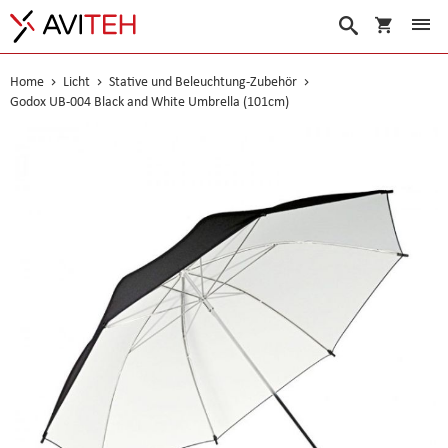
Warenko
Suche
Home
Licht
Stative und Beleuchtung-Zubehör
Godox UB-004 Black and White Umbrella (101cm)
Skip
to
the
end
of
the
images
gallery