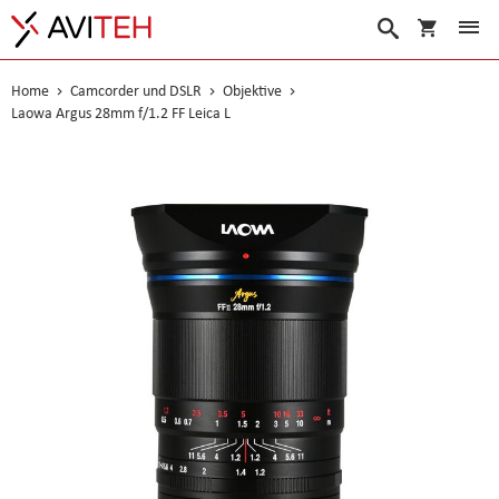
Warenko
Suche
Home
Camcorder und DSLR
Objektive
Laowa Argus 28mm f/1.2 FF Leica L
Skip
to
the
end
of
the
images
gallery