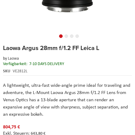
Skip
Laowa Argus 28mm f/1.2 FF Leica L
to
the
by
Laowa
beginning
Verfügbarkeit:
7-10 DAYS DELIVERY
of
the
SKU
VE2812L
images
gallery
A lightweight, ultra-fast wide-angle prime ideal for traveling and
adventure, the L-Mount Laowa Argus 28mm f/1.2 FF Lens from
Venus Optics has a 13-blade aperture that can render an
expansive angle of view with sharpness, subject separation, and
an expressive bokeh.
804,75 €
643,80 €