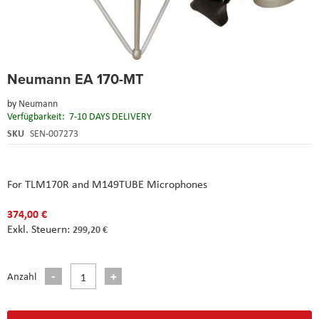
Skip
Neumann EA 170-MT
to
the
by
Neumann
beginning
Verfügbarkeit:
7-10 DAYS DELIVERY
of
the
SKU
SEN-007273
images
gallery
For TLM170R and M149TUBE Microphones
374,00 €
299,20 €
Anzahl