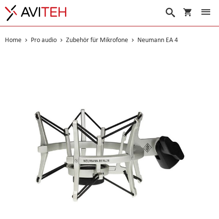
Warenko
Suche
Home
Pro audio
Zubehör für Mikrofone
Neumann EA 4
Skip
to
the
end
of
the
images
gallery