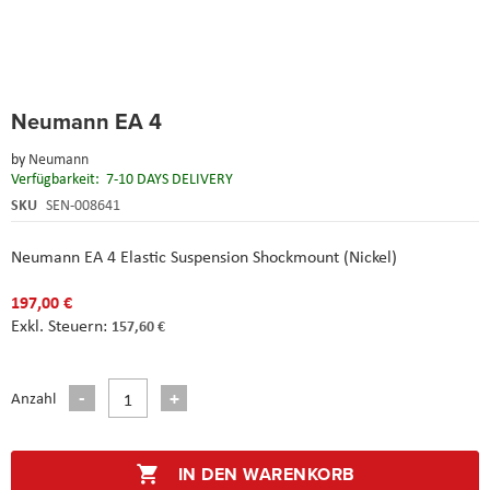
Skip
Neumann EA 4
to
the
by
Neumann
beginning
Verfügbarkeit:
7-10 DAYS DELIVERY
of
the
SKU
SEN-008641
images
gallery
Neumann EA 4 Elastic Suspension Shockmount (Nickel)
197,00 €
157,60 €
Anzahl
IN DEN WARENKORB