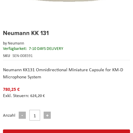
Skip
Neumann KK 131
to
the
by
Neumann
beginning
Verfügbarkeit:
7-10 DAYS DELIVERY
of
the
SKU
SEN-008591
images
gallery
Neumann KK131 Omnidirectional Miniature Capsule for KM-D
Microphone System
780,25 €
624,20 €
Anzahl