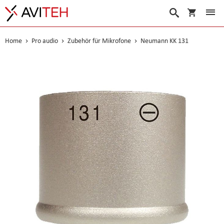
Warenko
Suche
Home
Pro audio
Zubehör für Mikrofone
Neumann KK 131
Skip
to
the
end
of
the
images
gallery