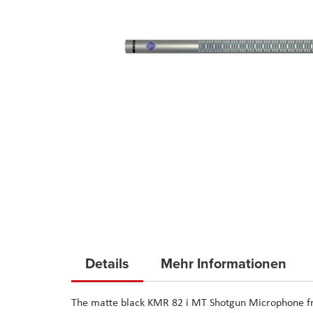
Skip
to
Details
Mehr Informationen
the
beginning
The matte black
KMR 82 i MT Shotgun Microphone
f
of