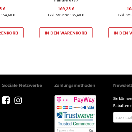
5 €
169,25 €
10
154,60 €
135,40 €
RENKORB
IN DEN WARENKORB
IN DEN
Soziale Netzwerke
Zahlungsmethoden
Newslett
Sie können
Rabatten e
Annmeld
zum
Newslette