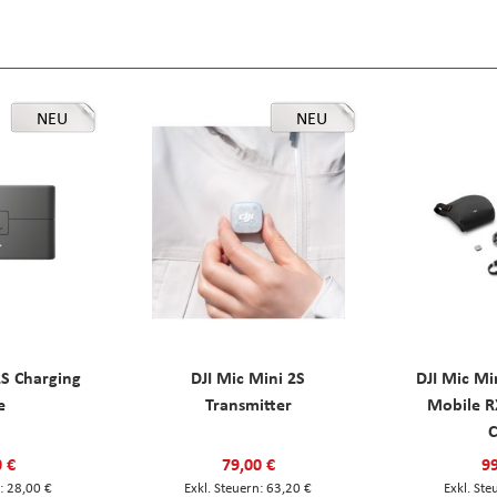
NEU
NEU
2S Charging
DJI Mic Mini 2S
DJI Mic Mi
e
Transmitter
Mobile R
C
0 €
79,00 €
99
28,00 €
63,20 €