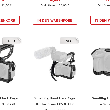
92,00 €
24,00 €
RENKORB
IN DEN WARENKORB
IN DEN
NEU
NEU
klock Cage
SmallRig HawkLock Cage
SmallRig 
y FX5 6778
Kit for Sony FX5 & XLR
for Son
Handle 6777