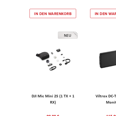
IN DEN WARENKORB
IN DEN WA
NEU
DJI Mic Mini 2S (1 TX + 1
Viltrox DC-
RX)
Moni
99,00 €
115,0