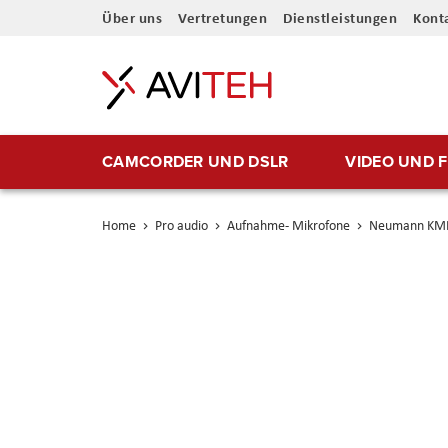
Direkt
Über uns
Vertretungen
Dienstleistungen
Kont
zum
Inhalt
CAMCORDER UND DSLR
VIDEO UND 
Home
Pro audio
Aufnahme- Mikrofone
Neumann KMR
Skip
to
the
end
of
the
images
gallery