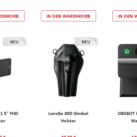
RENKORB
IN DEN WARENKORB
IN DEN
NEU
NEU
T1 5" FHD
LensGo 80D Gimbal
OBSBOT M
tor
Holster
W
0 €
30,00 €
12