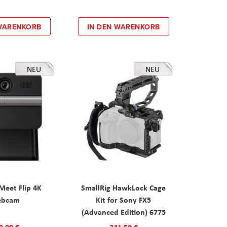
 WARENKORB
IN DEN WARENKORB
NEU
NEU
eet Flip 4K
SmallRig HawkLock Cage
ebcam
Kit for Sony FX5
(Advanced Edition) 6775
9,00 €
241,50 €