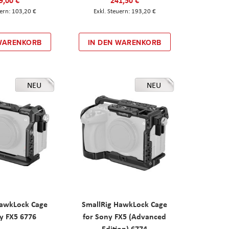
103,20 €
193,20 €
 WARENKORB
IN DEN WARENKORB
NEU
NEU
HawkLock Cage
SmallRig HawkLock Cage
y FX5 6776
for Sony FX5 (Advanced
Edition) 6774