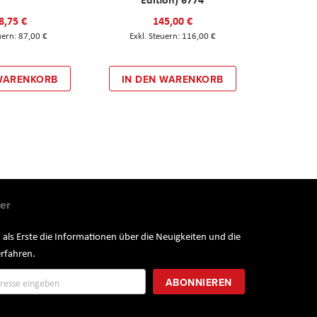
8,75 €
145,00 €
87,00 €
116,00 €
 WARENKORB
IN DEN WARENKORB
er
 als Erste die Informationen über die Neuigkeiten und die
rfahren.
ung
ABONNIEREN
r: