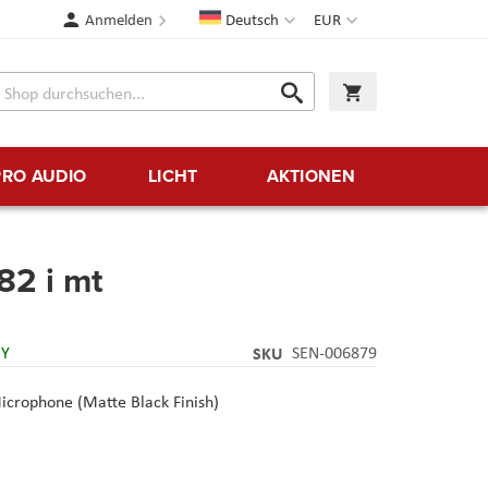
Sprache
Währung
Anmelden
Deutsch
EUR
Suche
Warenkorb
Suche
PRO AUDIO
LICHT
AKTIONEN
2 i mt
RY
SKU
SEN-006879
crophone (Matte Black Finish)