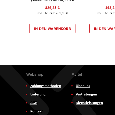
326,25 €
193,2
261,00 €
IN DEN WARENKORB
IN DEN WA
Webshop
Aviteh
Zahlungsmethoden
Über uns
Lieferung
Vertretungen
AGB
Dienstleistungen
Kontakt