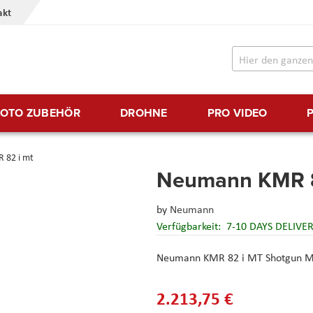
akt
FOTO ZUBEHÖR
DROHNE
PRO VIDEO
 82 i mt
Neumann KMR 8
by
Neumann
Verfügbarkeit:
7-10 DAYS DELIVE
Neumann KMR 82 i MT Shotgun Mi
2.213,75 €