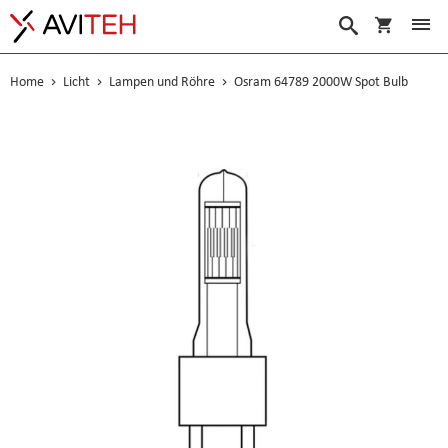
Warenko
Suche
Home
Licht
Lampen und Röhre
Osram 64789 2000W Spot Bulb
Skip
to
the
end
of
the
images
gallery