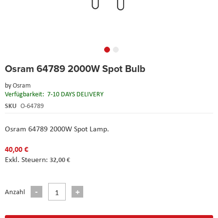
Skip
Osram 64789 2000W Spot Bulb
to
the
by
Osram
beginning
Verfügbarkeit:
7-10 DAYS DELIVERY
of
the
SKU
O-64789
images
gallery
Osram 64789 2000W Spot Lamp.
40,00 €
32,00 €
Anzahl