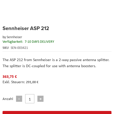
Skip
Sennheiser ASP 212
to
the
by
Sennheiser
beginning
Verfügbarkeit:
7-10 DAYS DELIVERY
of
the
SKU
SEN-003421
images
gallery
The ASP 212 from Sennheiser is a 2-way passive antenna splitter.
The splitter is DC-coupled for use with antenna boosters.
363,75 €
291,00 €
Anzahl