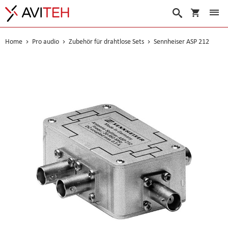
Warenko
Suche
Home
Pro audio
Zubehör für drahtlose Sets
Sennheiser ASP 212
Skip
to
the
end
of
the
images
gallery