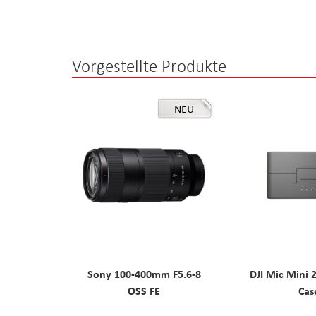
the
images
gallery
Vorgestellte Produkte
NEU
Sony 100-400mm F5.6-8
DJI Mic Mini 
OSS FE
Cas