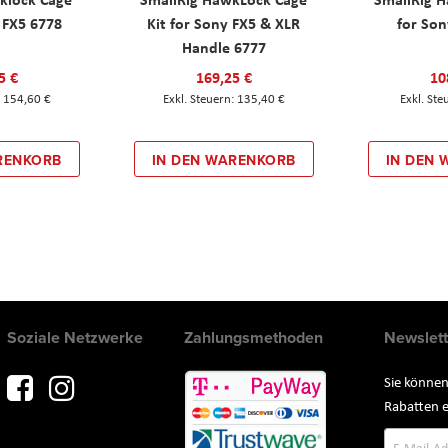
y FX5 6778
Kit for Sony FX5 & XLR
for Son
Handle 6777
5 €
169,25 €
10
154,60 €
135,40 €
RENKORB
IN DEN WARENKORB
IN DEN
Soziale Netzwerke
Zahlungsmethoden
Newslett
Sie können
Rabatten e
Annmeld