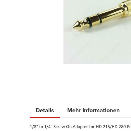
Skip
to
Details
Mehr Informationen
the
beginning
1/8" to 1/4" Screw On Adapter for HD 215/HD 280 P
of