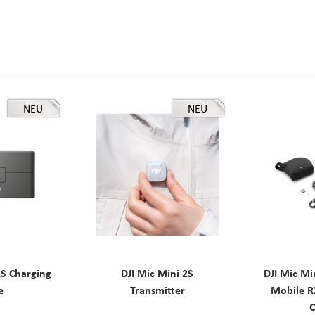
NEU
NEU
2S Charging
DJI Mic Mini 2S
DJI Mic Mi
e
Transmitter
Mobile R
C