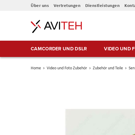
Direkt
Über uns
Vertretungen
Dienstleistungen
Kont
zum
Inhalt
CAMCORDER UND DSLR
VIDEO UND 
Home
Video und Foto Zubehör
Zubehör und Teile
Sen
Skip
to
the
end
of
the
images
gallery