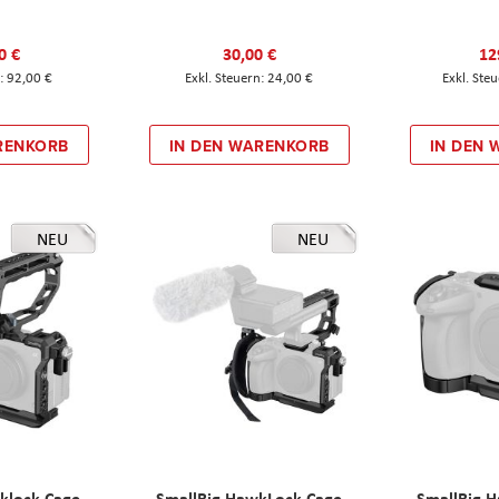
0 €
30,00 €
12
92,00 €
24,00 €
RENKORB
IN DEN WARENKORB
IN DEN
NEU
NEU
klock Cage
SmallRig HawkLock Cage
SmallRig 