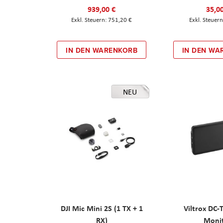
939,00 €
35,0
751,20 €
IN DEN WARENKORB
IN DEN WA
NEU
DJI Mic Mini 2S (1 TX + 1
Viltrox DC-
RX)
Moni