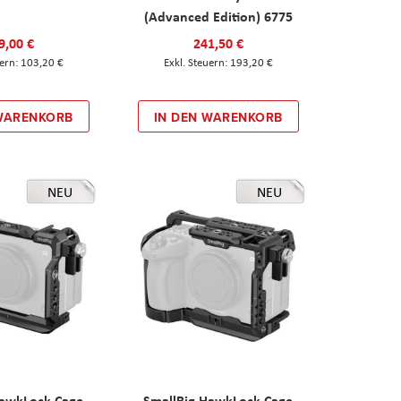
(Advanced Edition) 6775
9,00 €
241,50 €
103,20 €
193,20 €
 WARENKORB
IN DEN WARENKORB
NEU
NEU
HawkLock Cage
SmallRig HawkLock Cage