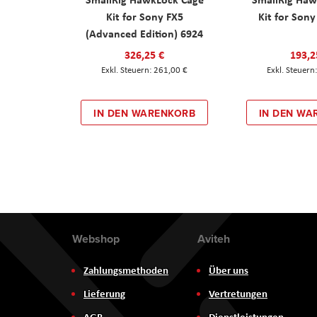
Kit for Sony FX5
Kit for Son
(Advanced Edition) 6924
326,25 €
193,2
261,00 €
IN DEN WARENKORB
IN DEN WA
Webshop
Aviteh
Zahlungsmethoden
Über uns
Lieferung
Vertretungen
AGB
Dienstleistungen