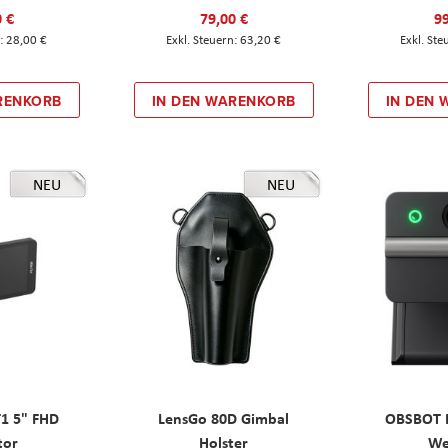
0 €
79,00 €
99
28,00 €
63,20 €
RENKORB
IN DEN WARENKORB
IN DEN
NEU
NEU
T1 5" FHD
LensGo 80D Gimbal
OBSBOT M
tor
Holster
W