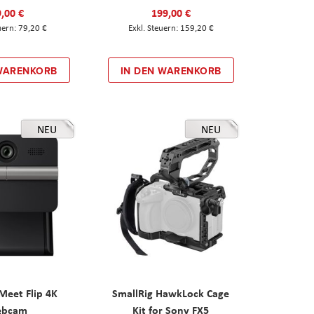
,00 €
199,00 €
79,20 €
159,20 €
 WARENKORB
IN DEN WARENKORB
NEU
NEU
eet Flip 4K
SmallRig HawkLock Cage
ebcam
Kit for Sony FX5