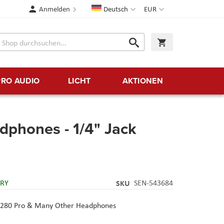
Sprache
Währung
Anmelden
Deutsch
EUR
Suche
Warenkorb
Suche
PRO AUDIO
LICHT
AKTIONEN
dphones - 1/4" Jack
ERY
SKU
SEN-543684
D 280 Pro & Many Other Headphones