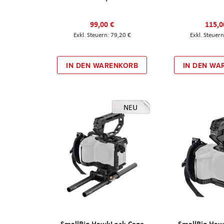
99,00 €
115,0
79,20 €
IN DEN WARENKORB
IN DEN WA
NEU
SmallRig HawkLock Cage
SmallRig Haw