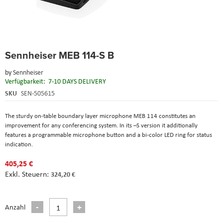
Skip
Sennheiser MEB 114-S B
to
the
by
Sennheiser
beginning
Verfügbarkeit:
7-10 DAYS DELIVERY
of
the
SKU
SEN-505615
images
gallery
The sturdy on-table boundary layer microphone MEB 114 constitutes an
improvement for any conferencing system. In its –S version it additionally
features a programmable microphone button and a bi-color LED ring for status
indication.
405,25 €
324,20 €
Anzahl