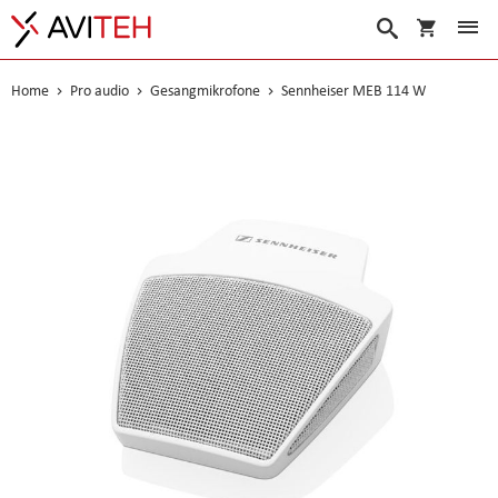
Warenko
Suche
Home
Pro audio
Gesangmikrofone
Sennheiser MEB 114 W
Skip
to
the
end
of
the
images
gallery