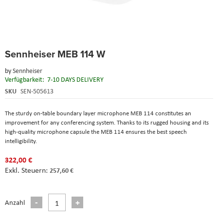
Skip
Sennheiser MEB 114 W
to
the
by
Sennheiser
beginning
Verfügbarkeit:
7-10 DAYS DELIVERY
of
the
SKU
SEN-505613
images
gallery
The sturdy on-table boundary layer microphone MEB 114 constitutes an
improvement for any conferencing system. Thanks to its rugged housing and its
high-quality microphone capsule the MEB 114 ensures the best speech
intelligibility.
322,00 €
257,60 €
Anzahl