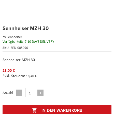
Skip
Sennheiser MZH 30
to
the
by
Sennheiser
beginning
Verfügbarkeit:
7-10 DAYS DELIVERY
of
the
SKU
SEN-005090
images
gallery
Sennheiser MZH 30
23,00 €
18,40 €
Anzahl
IN DEN WARENKORB