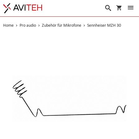
Warenko
Suche
Home
Pro audio
Zubehör für Mikrofone
Sennheiser MZH 30
Skip
to
the
end
of
the
images
gallery