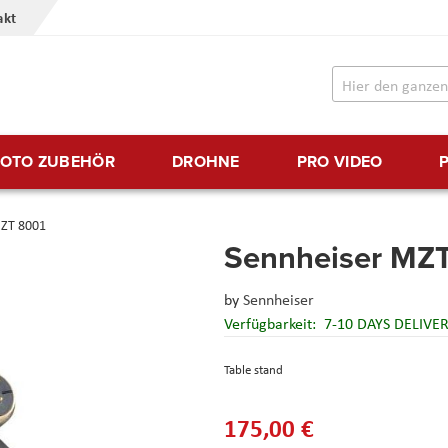
akt
FOTO ZUBEHÖR
DROHNE
PRO VIDEO
MZT 8001
Sennheiser MZ
by
Sennheiser
Verfügbarkeit:
7-10 DAYS DELIVE
Table stand
175,00 €