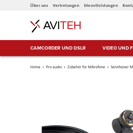
Direkt
Über uns
Vertretungen
Dienstleistungen
Kont
zum
Inhalt
CAMCORDER UND DSLR
VIDEO UND 
Home
Pro audio
Zubehör für Mikrofone
Sennheiser 
Skip
to
the
end
of
the
images
gallery