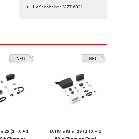
1 x Sennheiser MZT 8001
NEU
NEU
ni 2S (1 TX + 1
DJI Mic Mini 2S (2 TX + 1
X + Charging
RX + Charging Case)