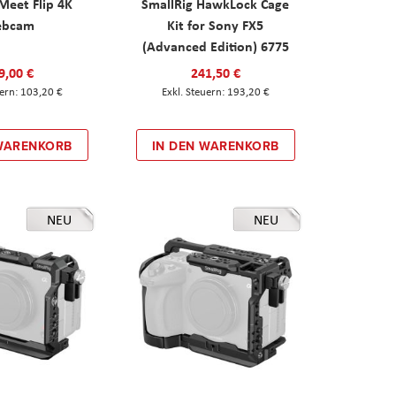
eet Flip 4K
SmallRig HawkLock Cage
ebcam
Kit for Sony FX5
(Advanced Edition) 6775
9,00 €
241,50 €
103,20 €
193,20 €
 WARENKORB
IN DEN WARENKORB
NEU
NEU