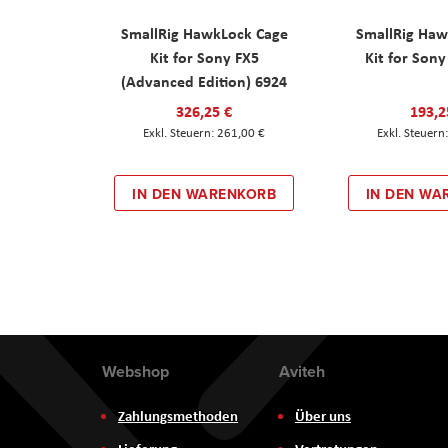
SmallRig HawkLock Cage
SmallRig Haw
Kit for Sony FX5
Kit for Son
(Advanced Edition) 6924
326,25 €
193,2
261,00 €
IN DEN WARENKORB
IN DEN WA
Webshop
Aviteh
Zahlungsmethoden
Über uns