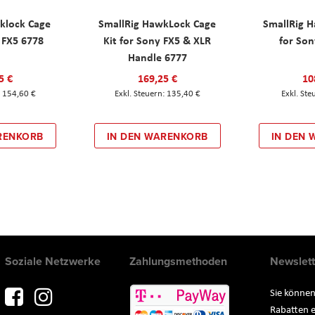
klock Cage
SmallRig HawkLock Cage
SmallRig 
y FX5 6778
Kit for Sony FX5 & XLR
for Son
Handle 6777
5 €
169,25 €
10
154,60 €
135,40 €
RENKORB
IN DEN WARENKORB
IN DEN
Soziale Netzwerke
Zahlungsmethoden
Newslett
Sie können
Rabatten e