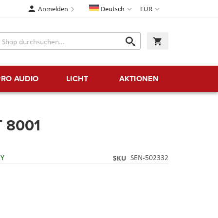
Sprache
Währung
Anmelden
Deutsch
EUR
Suche
Warenkorb
Suche
PRO AUDIO
LICHT
AKTIONEN
T 8001
RY
SKU
SEN-502332