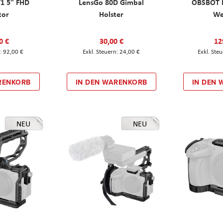
T1 5" FHD
LensGo 80D Gimbal
OBSBOT M
tor
Holster
W
0 €
30,00 €
12
92,00 €
24,00 €
RENKORB
IN DEN WARENKORB
IN DEN
NEU
NEU