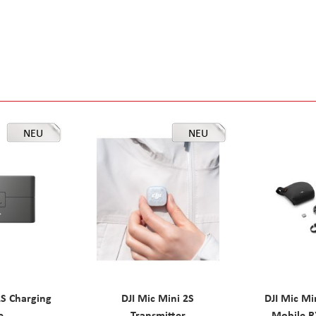
NEU
NEU
2S Charging
DJI Mic Mini 2S
DJI Mic Mi
e
Transmitter
Mobile R