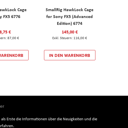
HawkLock Cage
SmallRig HawkLock Cage
y FX5 6776
for Sony FX5 (Advanced
Edition) 6774
8,75 €
145,00 €
87,00 €
116,00 €
 WARENKORB
IN DEN WARENKORB
er
 als Erste die Informationen über die Neuigkeiten und die
rfahren.