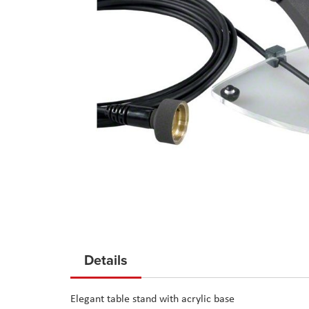
Skip
to
Details
the
beginning
Elegant table stand with acrylic base
of