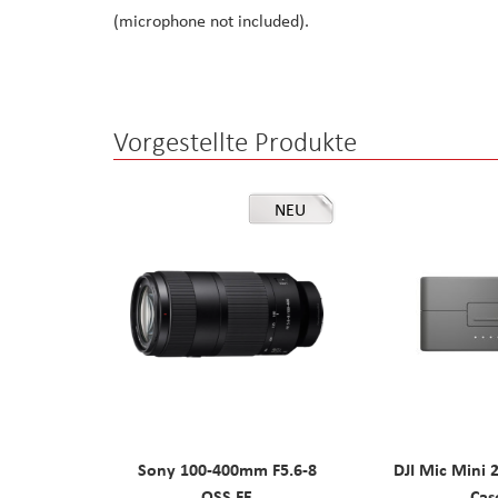
(microphone not included).
the
images
gallery
Vorgestellte Produkte
NEU
Sony 100-400mm F5.6-8
DJI Mic Mini 
OSS FE
Cas