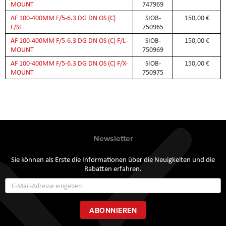
MOUNT
747969
AF 100-400MM F/5-6.3 DG DN OS (C)
SIOB-
150,00 €
F/SE
750965
AF 100-400MM F/5-6.3 DG DN OS (C) F/L-
SIOB-
150,00 €
MOUNT
750969
AF 100-400MM F/5-6.3 DG DN OS (C) F/X-
SIOB-
150,00 €
MOUNT
750975
Newsletter
Sie können als Erste die Informationen über die Neuigkeiten und die
Rabatten erfahren.
Annmeldung
zum
Newsletter:
ABONNIEREN