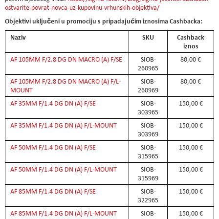
ostvarite-povrat-novca-uz-kupovinu-vrhunskih-objektiva/
Objektivi uključeni u promociju s pripadajućim iznosima Cashbacka:
Naziv
SKU
Cashback
iznos
AF 105MM F/2.8 DG DN MACRO (A) F/SE
SIOB-
80,00 €
260965
AF 105MM F/2.8 DG DN MACRO (A) F/L-
SIOB-
80,00 €
MOUNT
260969
AF 35MM F/1.4 DG DN (A) F/SE
SIOB-
150,00 €
303965
AF 35MM F/1.4 DG DN (A) F/L-MOUNT
SIOB-
150,00 €
303969
AF 50MM F/1.4 DG DN (A) F/SE
SIOB-
150,00 €
315965
AF 50MM F/1.4 DG DN (A) F/L-MOUNT
SIOB-
150,00 €
315969
AF 85MM F/1.4 DG DN (A) F/SE
SIOB-
150,00 €
322965
AF 85MM F/1.4 DG DN (A) F/L-MOUNT
SIOB-
150,00 €