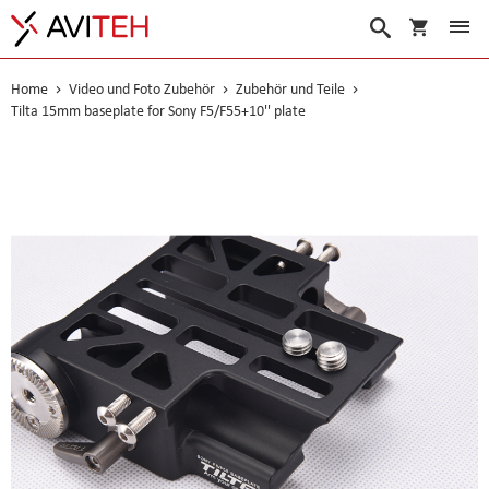
Warenko
Suche
Home
Video und Foto Zubehör
Zubehör und Teile
Tilta 15mm baseplate for Sony F5/F55+10'' plate
Skip
to
the
end
of
the
images
gallery