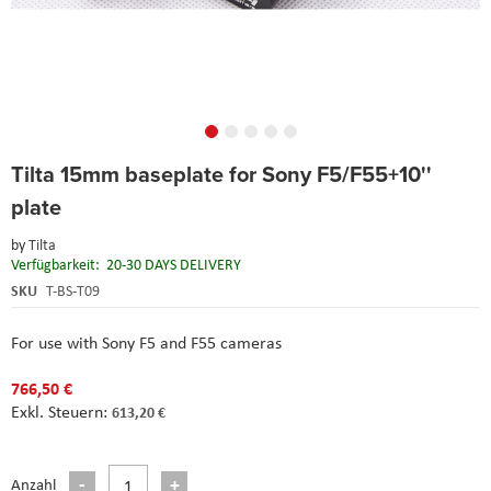
Skip
Tilta 15mm baseplate for Sony F5/F55+10''
to
the
plate
beginning
of
by
Tilta
the
Verfügbarkeit:
20-30 DAYS DELIVERY
images
SKU
T-BS-T09
gallery
For use with Sony F5 and F55 cameras
766,50 €
613,20 €
Anzahl