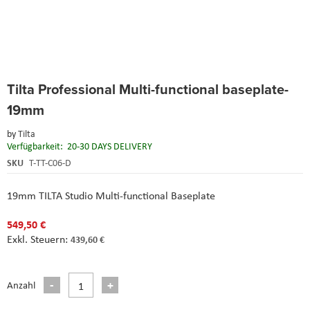
Skip
Tilta Professional Multi-functional baseplate-
to
the
19mm
beginning
of
by
Tilta
the
Verfügbarkeit:
20-30 DAYS DELIVERY
images
SKU
T-TT-C06-D
gallery
19mm TILTA Studio Multi-functional Baseplate
549,50 €
439,60 €
Anzahl