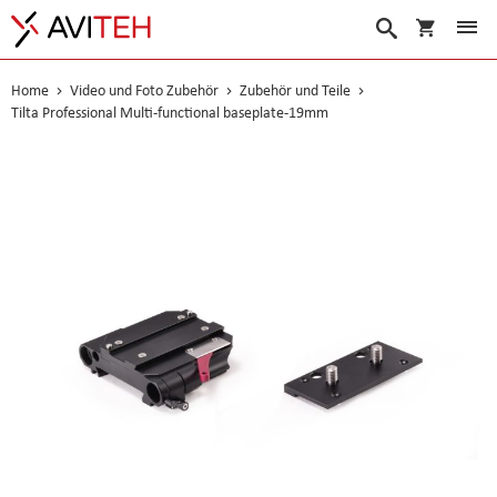
Warenko
Suche
Home
Video und Foto Zubehör
Zubehör und Teile
Tilta Professional Multi-functional baseplate-19mm
Skip
to
the
end
of
the
images
gallery