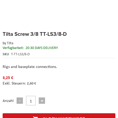
Skip
Tilta Screw 3/8 TT-LS3/8-D
to
the
by
Tilta
beginning
Verfügbarkeit:
20-30 DAYS DELIVERY
of
the
SKU
T-TT-LS3/8-D
images
gallery
Rigs and baseplate connections.
3,25 €
2,60 €
Anzahl