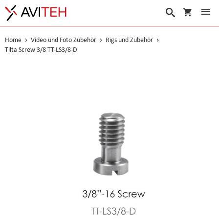
Warenko
Suche
Home
Video und Foto Zubehör
Rigs und Zubehör
Tilta Screw 3/8 TT-LS3/8-D
Skip
to
the
end
of
the
images
gallery