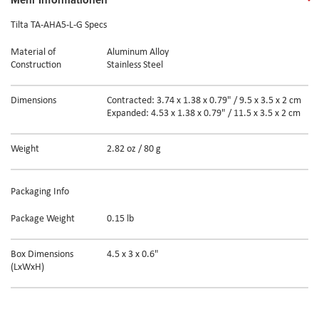
Tilta TA-AHA5-L-G Specs
Material of
Aluminum Alloy
Construction
Stainless Steel
Dimensions
Contracted: 3.74 x 1.38 x 0.79" / 9.5 x 3.5 x 2 cm
Expanded: 4.53 x 1.38 x 0.79" / 11.5 x 3.5 x 2 cm
Weight
2.82 oz / 80 g
Packaging Info
Package Weight
0.15 lb
Box Dimensions
4.5 x 3 x 0.6"
(LxWxH)