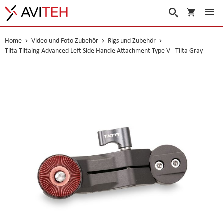
Warenko
Suche
Home
Video und Foto Zubehör
Rigs und Zubehör
Tilta Tiltaing Advanced Left Side Handle Attachment Type V - Tilta Gray
Skip
to
the
end
of
the
images
gallery