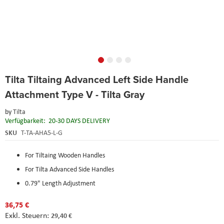
Skip
Tilta Tiltaing Advanced Left Side Handle
to
the
Attachment Type V - Tilta Gray
beginning
of
by
Tilta
the
Verfügbarkeit:
20-30 DAYS DELIVERY
images
SKU
T-TA-AHA5-L-G
gallery
For Tiltaing Wooden Handles
For Tilta Advanced Side Handles
0.79" Length Adjustment
36,75 €
29,40 €