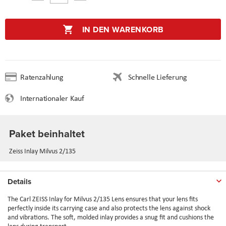
IN DEN WARENKORB
Ratenzahlung
Schnelle Lieferung
Internationaler Kauf
Paket beinhaltet
Zeiss Inlay Milvus 2/135
Details
The Carl ZEISS Inlay for Milvus 2/135 Lens ensures that your lens fits
perfectly inside its carrying case and also protects the lens against shock
and vibrations. The soft, molded inlay provides a snug fit and cushions the
lens during transport.