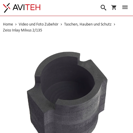
Warenko
Suche
Home
Video und Foto Zubehör
Taschen, Hauben und Schutz
Zeiss Inlay Milvus 2/135
Skip
to
the
end
of
the
images
gallery