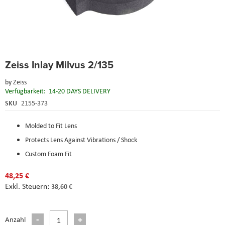
Skip
Zeiss Inlay Milvus 2/135
to
the
by
Zeiss
beginning
Verfügbarkeit:
14-20 DAYS DELIVERY
of
the
SKU
2155-373
images
gallery
Molded to Fit Lens
Protects Lens Against Vibrations / Shock
Custom Foam Fit
48,25 €
38,60 €
Anzahl