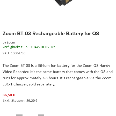
Skip
Zoom BT-03 Rechargeable Battery for Q8
to
the
by
Zoom
beginning
Verfügbarkeit:
7-10 DAYS DELIVERY
of
the
SKU
10004730
images
gallery
The
Zoom BT-03
is a lithium-ion battery for the Zoom Q8 Handy
Video Recorder. It's the same battery that comes with the Q8 and
runs for approximately 2-3 hours. It's rechargeable via the Zoom
LBC-1 Charger, sold separately.
36,50 €
29,20 €