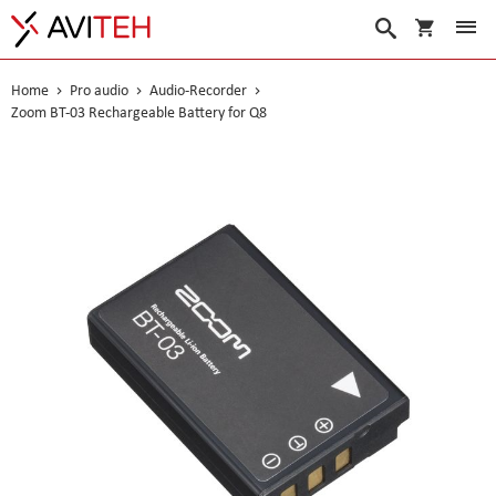
Warenko
Suche
Home
Pro audio
Audio-Recorder
Zoom BT-03 Rechargeable Battery for Q8
Skip
to
the
end
of
the
images
gallery