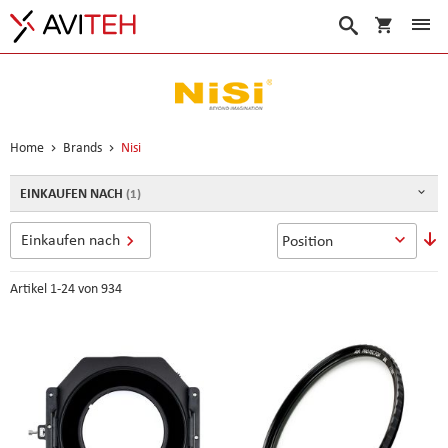
Warenko
Suche
Home
Brands
Nisi
EINKAUFEN NACH
In
Einkaufen nach
a
R
Artikel
1
-
24
von
934