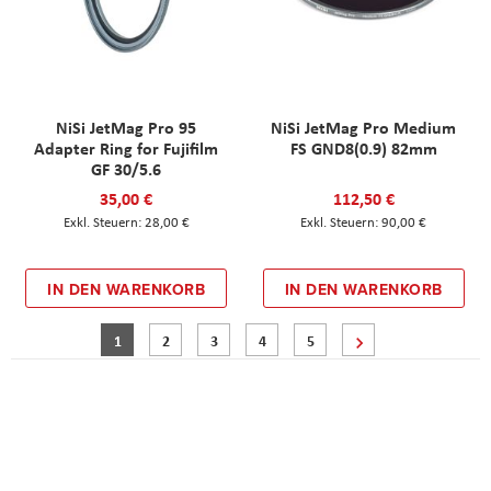
NiSi JetMag Pro 95
NiSi JetMag Pro Medium
Adapter Ring for Fujifilm
FS GND8(0.9) 82mm
GF 30/5.6
35,00 €
112,50 €
28,00 €
90,00 €
IN DEN WARENKORB
IN DEN WARENKORB
Seite
Sie lesen gerade Seite
Seite
Seite
Seite
Seite
Seite
Weiter
1
2
3
4
5