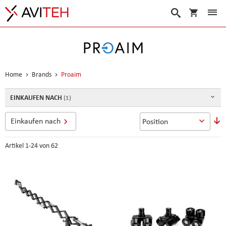
Warenko
Suche
Home
Brands
Proaim
EINKAUFEN NACH
In
Einkaufen nach
a
R
Artikel
1
-
24
von
62