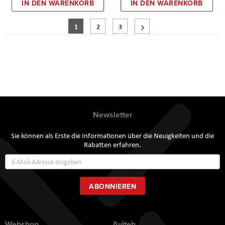
IN DEN WARENKORB
IN DEN WARENKORB
Seite
Sie lesen gerade Seite
Seite
Seite
Seite
Weiter
1
2
3
Newsletter
Sie können als Erste die Informationen über die Neuigkeiten und die
Rabatten erfahren.
Annmeldung
zum
Newsletter:
ABONNIEREN
Webshop
Aviteh