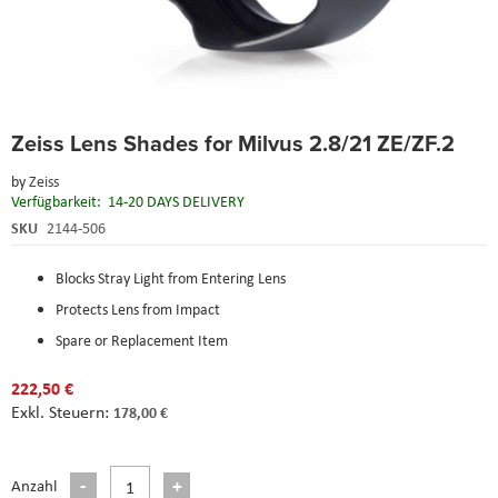
Skip
Zeiss Lens Shades for Milvus 2.8/21 ZE/ZF.2
to
the
by
Zeiss
beginning
Verfügbarkeit:
14-20 DAYS DELIVERY
of
the
SKU
2144-506
images
gallery
Blocks Stray Light from Entering Lens
Protects Lens from Impact
Spare or Replacement Item
222,50 €
178,00 €
Anzahl