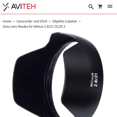
Warenko
Suche
Home
Camcorder und DSLR
Objektiv Zubehör
Zeiss Lens Shades for Milvus 2.8/21 ZE/ZF.2
Skip
to
the
end
of
the
images
gallery