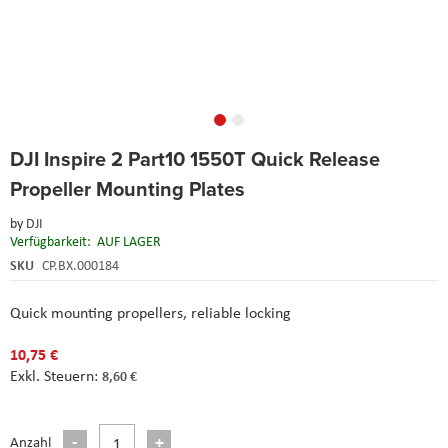
Skip
DJI Inspire 2 Part10 1550T Quick Release
to
the
Propeller Mounting Plates
beginning
of
by
DJI
the
Verfügbarkeit:
AUF LAGER
images
SKU
CP.BX.000184
gallery
Quick mounting propellers, reliable locking
10,75 €
8,60 €
Anzahl