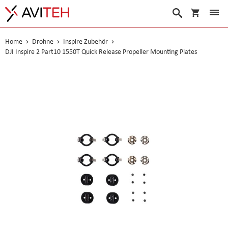
Warenko
Suche
Home
Drohne
Inspire Zubehör
DJI Inspire 2 Part10 1550T Quick Release Propeller Mounting Plates
Skip
to
the
end
of
the
images
gallery