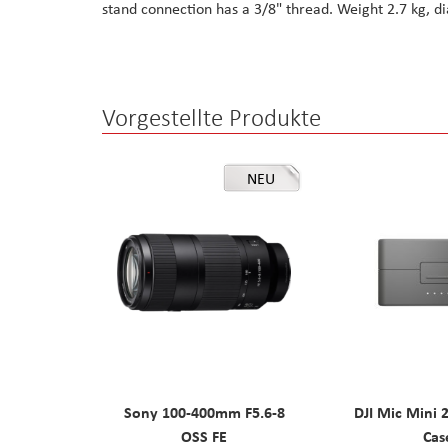
stand connection has a 3/8" thread. Weight 2.7 kg, 
the
images
gallery
Vorgestellte Produkte
NEU
Sony 100-400mm F5.6-8
DJI Mic Mini 
OSS FE
Cas