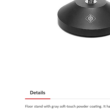
Skip
to
Details
the
beginning
Floor stand with gray soft-touch powder coating. It 
of