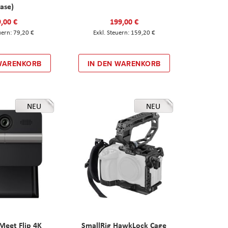
ase)
,00 €
199,00 €
79,20 €
159,20 €
 WARENKORB
IN DEN WARENKORB
NEU
NEU
eet Flip 4K
SmallRig HawkLock Cage