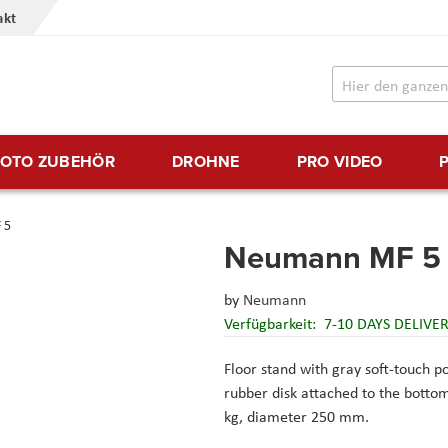
akt
FOTO ZUBEHÖR
DROHNE
PRO VIDEO
 5
Neumann MF 5
by
Neumann
Verfügbarkeit:
7-10 DAYS DELIVE
Floor stand with gray soft-touch p
rubber disk attached to the botto
kg, diameter 250 mm.