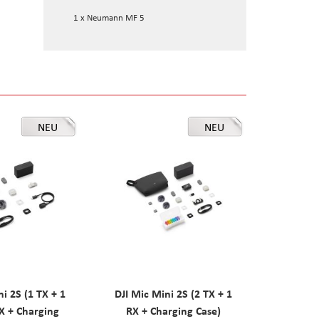
1 x Neumann MF 5
NEU
NEU
ni 2S (1 TX + 1
DJI Mic Mini 2S (2 TX + 1
X + Charging
RX + Charging Case)