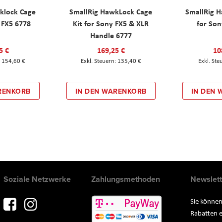
klock Cage
SmallRig HawkLock Cage
SmallRig 
y FX5 6778
Kit for Sony FX5 & XLR
for Son
Handle 6777
5 €
169,25 €
10
154,60 €
135,40 €
RENKORB
IN DEN WARENKORB
IN DEN
Soziale Netzwerke
Zahlungsmethoden
Newslett
Sie können
Rabatten e