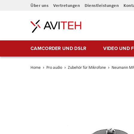
Direkt
Über uns
Vertretungen
Dienstleistungen
Kont
zum
Inhalt
CAMCORDER UND DSLR
VIDEO UND 
Home
Pro audio
Zubehör für Mikrofone
Neumann MF
Skip
to
the
end
of
the
images
gallery