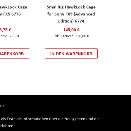
HawkLock Cage
SmallRig HawkLock Cage
y FX5 6776
for Sony FX5 (Advanced
Edition) 6774
8,75 €
145,00 €
87,00 €
116,00 €
 WARENKORB
IN DEN WARENKORB
er
 als Erste die Informationen über die Neuigkeiten und die
rfahren.