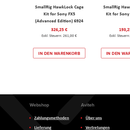
SmallRig HawkLock Cage
SmallRig Haw
Kit for Sony FX5
Kit for Son
(Advanced Edition) 6924
326,25 €
193,2
261,00 €
IN DEN WARENKORB
IN DEN WA
Webshop
Aviteh
Zahlungsmethoden
Über uns
Lieferung
Vertretungen