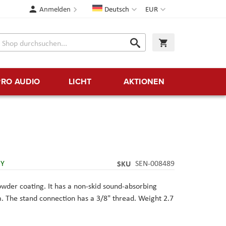
Sprache
Währung
Anmelden
Deutsch
EUR
Suche
Warenkorb
Suche
PRO AUDIO
LICHT
AKTIONEN
RY
SKU
SEN-008489
owder coating. It has a non-skid sound-absorbing
m. The stand connection has a 3/8" thread. Weight 2.7