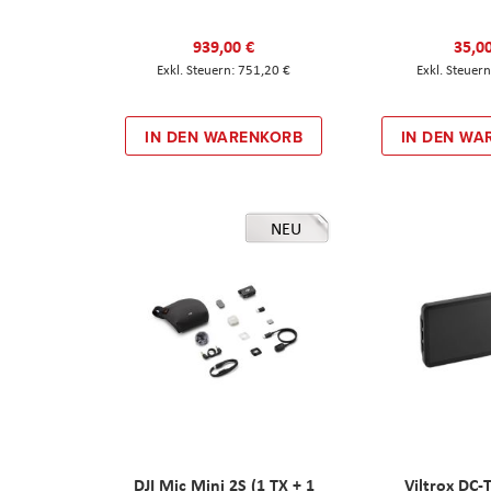
939,00 €
35,0
751,20 €
IN DEN WARENKORB
IN DEN WA
NEU
DJI Mic Mini 2S (1 TX + 1
Viltrox DC-