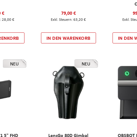
C
0 €
79,00 €
99
28,00 €
63,20 €
RENKORB
IN DEN WARENKORB
IN DEN
NEU
NEU
T1 5" FHD
LensGo 80D Gimbal
OBSBOT M