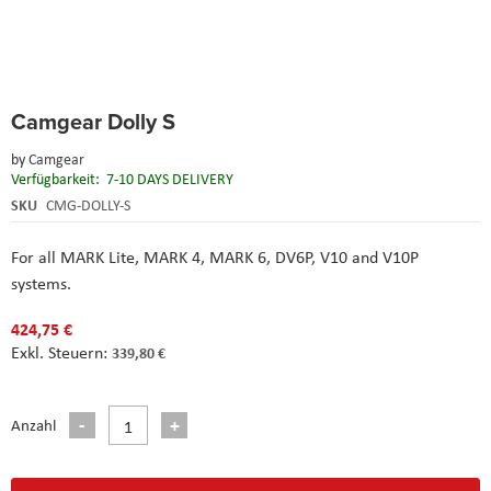
Skip
Camgear Dolly S
to
the
by
Camgear
beginning
Verfügbarkeit:
7-10 DAYS DELIVERY
of
the
SKU
CMG-DOLLY-S
images
gallery
For all MARK Lite, MARK 4, MARK 6, DV6P, V10 and V10P
systems.
424,75 €
339,80 €
Anzahl