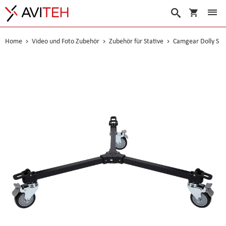
Warenko
Suche
Home
Video und Foto Zubehör
Zubehör für Stative
Camgear Dolly S
Skip
to
the
end
of
the
images
gallery