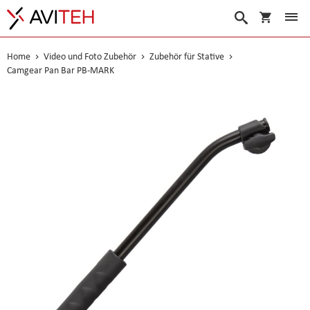
Warenko
Suche
Home
Video und Foto Zubehör
Zubehör für Stative
Camgear Pan Bar PB-MARK
Skip
to
the
end
of
the
images
gallery