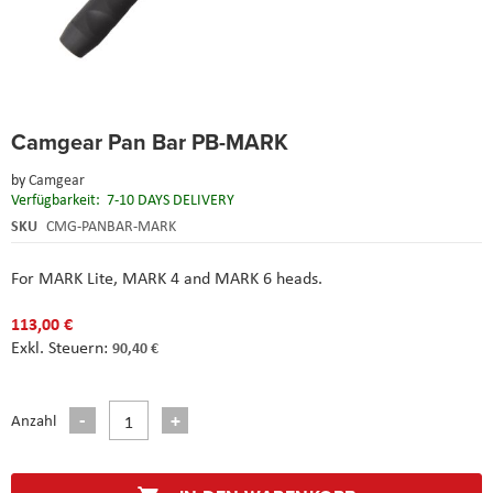
Skip
Camgear Pan Bar PB-MARK
to
the
by
Camgear
beginning
Verfügbarkeit:
7-10 DAYS DELIVERY
of
the
SKU
CMG-PANBAR-MARK
images
gallery
For MARK Lite, MARK 4 and MARK 6 heads.
113,00 €
90,40 €
Anzahl