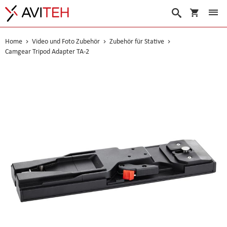
Warenko
Suche
Home
Video und Foto Zubehör
Zubehör für Stative
Camgear Tripod Adapter TA-2
Skip
to
the
end
of
the
images
gallery