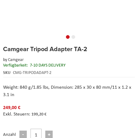
Skip
Camgear Tripod Adapter TA-2
to
the
by
Camgear
beginning
Verfügbarkeit:
7-10 DAYS DELIVERY
of
the
SKU
CMG-TRIPODADAPT-2
images
gallery
Weight: 840 g/1.85 lbs, Dimension: 285 x 30 x 80 mm/11 x 1.2 x
3.1 in
249,00 €
199,20 €
Anzahl