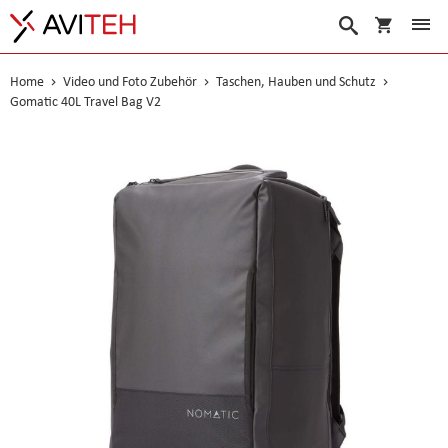
Warenko
Suche
Home
Video und Foto Zubehör
Taschen, Hauben und Schutz
Gomatic 40L Travel Bag V2
Skip
to
the
end
of
the
images
gallery