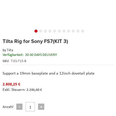
Skip
Tilta Rig for Sony FS7(KIT 3)
to
the
by
Tilta
beginning
Verfügbarkeit:
20-30 DAYS DELIVERY
of
the
SKU
T-ES-T15-B
images
gallery
Support a 19mm baseplate and a 12inch dovetail plate
2.808,25 €
2.246,60 €
Anzahl