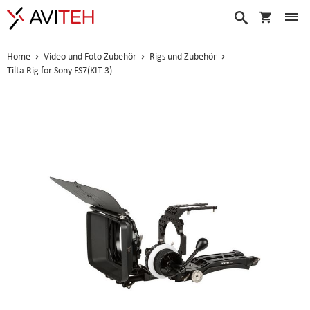
Warenko
Suche
Home
Video und Foto Zubehör
Rigs und Zubehör
Tilta Rig for Sony FS7(KIT 3)
Skip
to
the
end
of
the
images
gallery